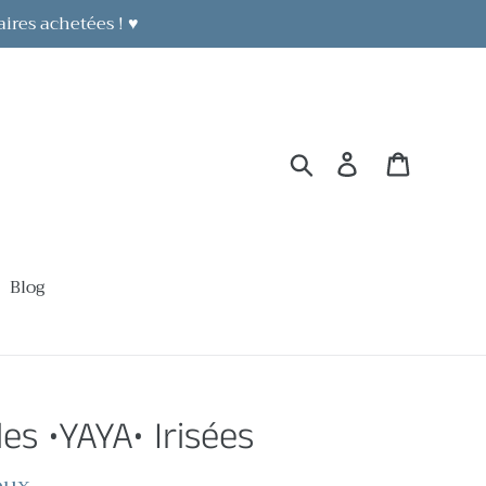
aires achetées ! ♥
Rechercher
Se connecter
Panier
Blog
les •YAYA• Irisées
oux