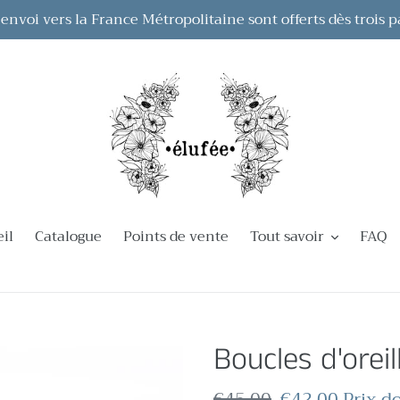
 d'envoi vers la France Métropolitaine sont offerts dès trois p
il
Catalogue
Points de vente
Tout savoir
FAQ
Boucles d'oreil
Prix
€45,00
Prix
€42,00
Prix d