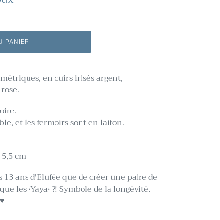
U PANIER
ymétriques, en cuirs irisés argent,
 rose.
oire.
ble, et les fermoirs sont en laiton.
x 5,5 cm
s 13 ans d'Elufée que de créer une paire de
que les •Yaya• ?! Symbole de la longévité,
 ♥