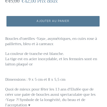
Prix
€45,00
Prix
€42,00
Prix doux
normal
réduit
AJOUTER AU PANIER
Boucles d'oreilles •Yaya•, asymétriques, en cuirs rose à
paillettes, bleu et à carreaux
La couleur de tranche est blanche.
La tige est en acier inoxydable, et les fermoirs sont en
laiton plaqué or
Dimensions : 9 x 5 cm et 8 x 5,5 cm
Quoi de mieux pour fêter les 13 ans d'Elufée que de
créer une paire de boucles aussi spectaculaire que les
•Yaya• ?! Symbole de la longévité, du beau et de
l'acceptation ♥