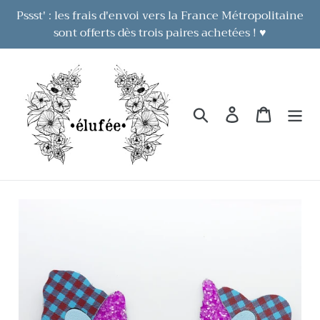
Passer
Pssst' : les frais d'envoi vers la France Métropolitaine
au
sont offerts dès trois paires achetées ! ♥
contenu
Rechercher
Se connecter
Panier