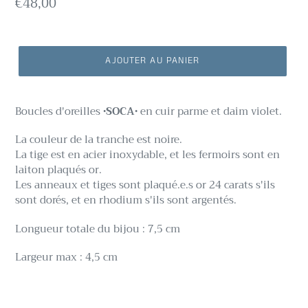
Prix
€48,00
normal
AJOUTER AU PANIER
Boucles d'oreilles
•SOCA•
en cuir parme et daim violet.
La couleur de la tranche est noire.
La tige est en acier inoxydable, et les fermoirs sont en
laiton plaqués or.
Les anneaux et tiges
sont plaqué.e.s or 24 carats s'ils
sont dorés, et en rhodium s'ils sont argentés.
Longueur totale du bijou : 7,5 cm
Largeur max : 4,5 cm