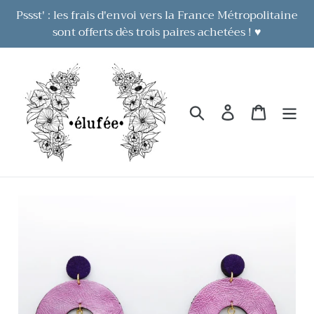
Passer
Pssst' : les frais d'envoi vers la France Métropolitaine
au
sont offerts dès trois paires achetées ! ♥
contenu
Rechercher
Se connecter
Panier