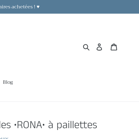
aires achetées ! ♥
Rechercher
Se connecter
Panier
Blog
les •RONA• à paillettes
oux