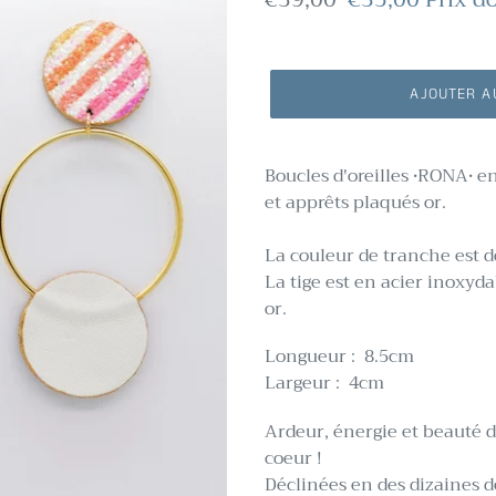
normal
réduit
AJOUTER A
Boucles d'oreilles •RONA• en 
et apprêts plaqués or.
La couleur de tranche est d
La tige est en acier inoxyda
or.
Longueur : 8.5cm
Largeur : 4cm
Ardeur, énergie et beauté d
coeur !
Déclinées en des dizaines 