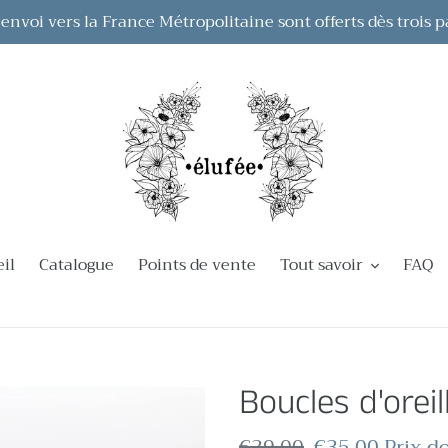
 d'envoi vers la France Métropolitaine sont offerts dès trois p
il
Catalogue
Points de vente
Tout savoir
FAQ
Boucles d'oreil
Prix
€39,00
Prix
€35,00
Prix d