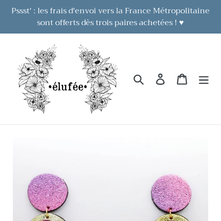
Passer
Pssst' : les frais d'envoi vers la France Métropolitaine
au
sont offerts dès trois paires achetées ! ♥
contenu
Rechercher
Se connecter
Panier