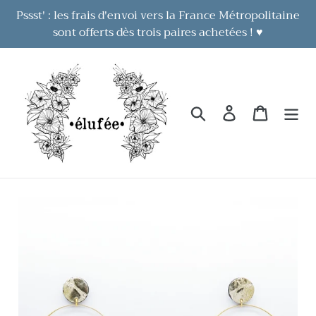
Passer
Pssst' : les frais d'envoi vers la France Métropolitaine
au
sont offerts dès trois paires achetées ! ♥
contenu
Rechercher
Se connecter
Panier