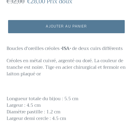
Prix
€32,00
Prix
€28,00
Prix doux
normal
réduit
AJOUTER AU PANIER
Boucles d'oreilles créoles
•ISA•
d
e deux cuirs différents
Créoles en métal
cuivré, argenté ou doré.
La couleur de
tranche est noire.
Tige en acier chirurgical et fermoir en
laiton plaqué or
Longueur totale du bijou : 5.5 cm
Largeur : 4.5 cm
Diamètre pastille : 1.2 cm
Largeur demi cercle : 4.5 cm