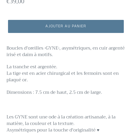
Prix
€39,00
normal
AJOUTER AU PANIER
Boucles d'oreilles •GYNE•, asymétriques, en cuir argenté
irisé et daim à motifs.
La tranche est argentée.
La tige est
en
acier chirurgical
et les fermoirs sont en
plaqué or.
Dimensions : 7.5 cm de haut, 2.5 cm de large.
Les GYNE sont une ode à la création artisanale, à la
matière, la couleur et la texture.
Asymétriques pour la touche d'originalité ♥