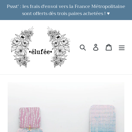
Passer
Pssst' : les frais d'envoi vers la France Métropolitaine
au
sont offerts dès trois paires achetées ! ♥
contenu
Rechercher
Se connecter
Panier