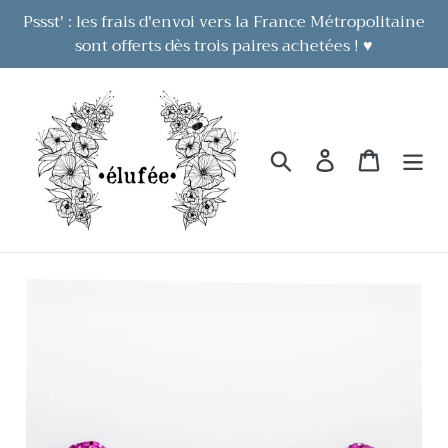
Passer
Pssst' : les frais d'envoi vers la France Métropolitaine
au
sont offerts dès trois paires achetées ! ♥
contenu
Rechercher
Se connecter
Panier