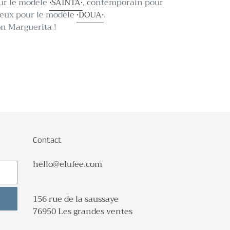
our le modèle
•SAINTA•
, contemporain pour
cieux pour le modèle
•DOUA•
.
on Marguerita !
Contact
hello@elufee.com
156 rue de la saussaye
76950 Les grandes ventes