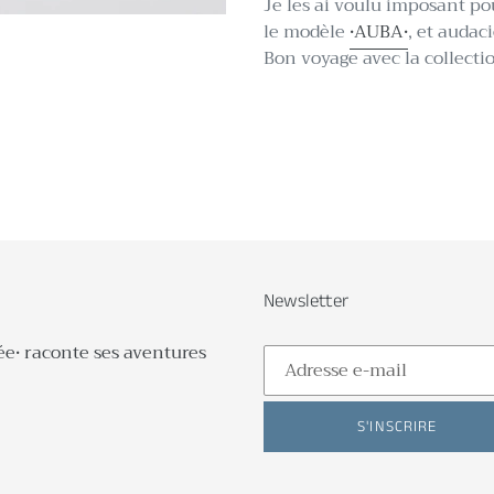
Je les ai voulu imposant p
le modèle
•
AUBA
•
, et auda
Bon voyage avec la collecti
Newsletter
ée• raconte ses aventures
S'INSCRIRE