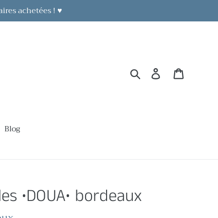
aires achetées ! ♥
Rechercher
Se connecter
Panier
Blog
lles •DOUA• bordeaux
oux