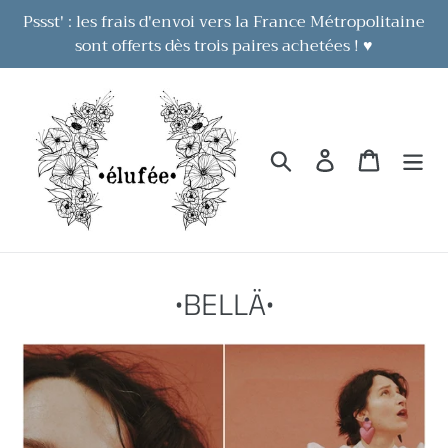
Passer
Pssst' : les frais d'envoi vers la France Métropolitaine
au
sont offerts dès trois paires achetées ! ♥
contenu
Rechercher
Se connecter
Panier
C
•BELLÄ•
o
l
l