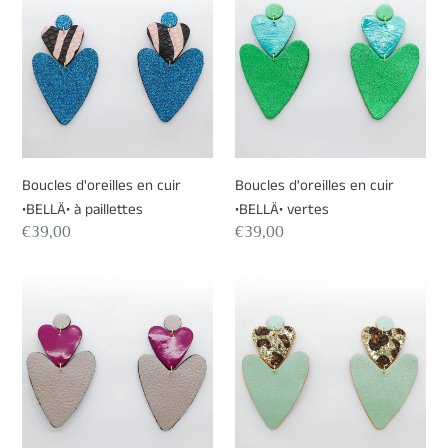
d'oreilles
d'oreilles
en
en
cuir
cuir
•BELLÄ•
•BELLÄ•
à
vertes
paillettes
Boucles d'oreilles en cuir
Boucles d'oreilles en cuir
•BELLÄ• à paillettes
•BELLÄ• vertes
Prix
€39,00
Prix
€39,00
normal
normal
Boucles
Boucles
d'oreilles
d'oreilles
en
en
cuir
cuir
•BELLÄ•
•BELLÄ•
bicolores
à
paillettes