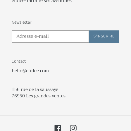
élufée• raconte ses aventures
Newsletter
S'INSCRIRE
Contact
hello@elufee.com
156 rue de la saussaye
76950 Les grandes ventes
Facebook
Instagram