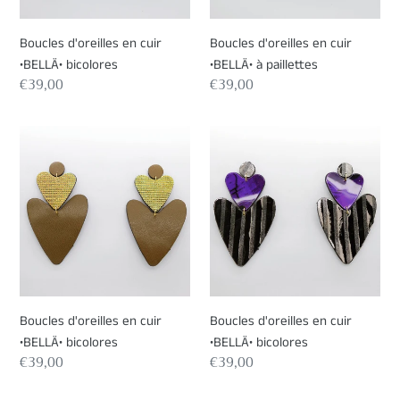
Boucles d'oreilles en cuir
Boucles d'oreilles en cuir
•BELLÄ• bicolores
•BELLÄ• à paillettes
Prix
€39,00
Prix
€39,00
normal
normal
Boucles
Boucles
d'oreilles
d'oreilles
en
en
cuir
cuir
•BELLÄ•
•BELLÄ•
bicolores
bicolores
Boucles d'oreilles en cuir
Boucles d'oreilles en cuir
•BELLÄ• bicolores
•BELLÄ• bicolores
Prix
€39,00
Prix
€39,00
normal
normal