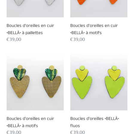
paillettes
motifs
Boucles d'oreilles en cuir
Boucles d'oreilles en cuir
•BELLÄ• à paillettes
•BELLÄ• à motifs
Prix
€39,00
Prix
€39,00
normal
normal
Boucles
Boucles
d'oreilles
d'oreilles
en
•BELLÄ•
cuir
fluos
•BELLÄ•
à
motifs
Boucles d'oreilles en cuir
Boucles d'oreilles •BELLÄ•
•BELLÄ• à motifs
fluos
Prix
€39,00
Prix
€39,00