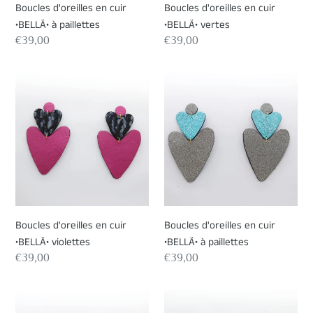
Boucles d'oreilles en cuir
Boucles d'oreilles en cuir
•BELLÄ• à paillettes
•BELLÄ• vertes
Prix
€39,00
Prix
€39,00
normal
normal
Boucles
Boucles
d'oreilles
d'oreilles
en
en
cuir
cuir
•BELLÄ•
•BELLÄ•
violettes
à
paillettes
Boucles d'oreilles en cuir
Boucles d'oreilles en cuir
•BELLÄ• violettes
•BELLÄ• à paillettes
Prix
€39,00
Prix
€39,00
normal
normal
Boucles
Boucles