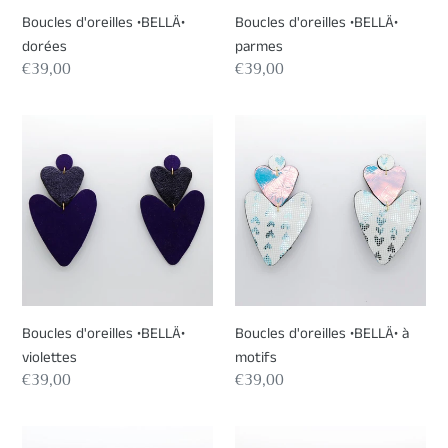
Boucles d'oreilles •BELLÄ•
Boucles d'oreilles •BELLÄ•
dorées
parmes
Prix
€39,00
Prix
€39,00
normal
normal
Boucles
Boucles
d'oreilles
d'oreilles
•BELLÄ•
•BELLÄ•
violettes
à
motifs
Boucles d'oreilles •BELLÄ•
Boucles d'oreilles •BELLÄ• à
violettes
motifs
Prix
€39,00
Prix
€39,00
normal
normal
Boucles
Boucles