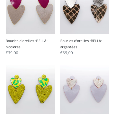
•BELLÄ•
•BELLÄ•
bicolores
argentées
Boucles d'oreilles •BELLÄ•
Boucles d'oreilles •BELLÄ•
bicolores
argentées
Prix
€39,00
Prix
€39,00
normal
normal
Boucles
Boucles
d'oreilles
d'oreilles
•BELLÄ•
•BELLÄ•
dorées
parmes