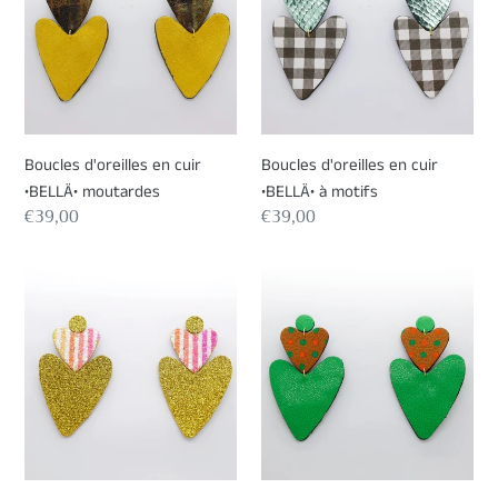
cuir
cuir
•BELLÄ•
•BELLÄ•
moutardes
à
motifs
Boucles d'oreilles en cuir
Boucles d'oreilles en cuir
•BELLÄ• moutardes
•BELLÄ• à motifs
Prix
€39,00
Prix
€39,00
normal
normal
Boucles
Boucles
d'oreilles
d'oreilles
en
en
cuir
cuir
•BELLÄ•
•BELLÄ•
à
vertes
paillettes