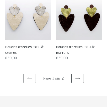
d'oreilles
d'oreilles
•BELLÄ•
•BELLÄ•
crèmes
marrons
Boucles d'oreilles •BELLÄ•
Boucles d'oreilles •BELLÄ•
crèmes
marrons
Prix
€39,00
Prix
€39,00
normal
normal
Page 1 sur 2
PAGE
PAGE
PRÉCÉDENTE
SUIVANTE