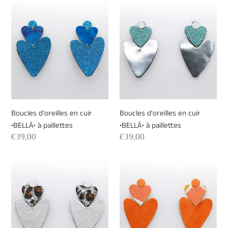
Boucles
Boucles
d'oreilles
d'oreilles
en
en
cuir
cuir
•BELLÄ•
•BELLÄ•
à
à
paillettes
paillettes
Boucles d'oreilles en cuir
Boucles d'oreilles en cuir
•BELLÄ• à paillettes
•BELLÄ• à paillettes
Prix
€39,00
Prix
€39,00
normal
normal
Boucles
Boucles
d'oreilles
d'oreilles
en
en
cuir
cuir
•BELLÄ•
•BELLÄ•
à
à