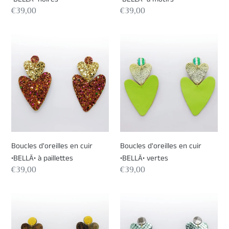
Prix
€39,00
Prix
€39,00
normal
normal
Boucles
Boucles
d'oreilles
d'oreilles
en
en
cuir
cuir
•BELLÄ•
•BELLÄ•
à
vertes
paillettes
Boucles d'oreilles en cuir
Boucles d'oreilles en cuir
•BELLÄ• à paillettes
•BELLÄ• vertes
Prix
€39,00
Prix
€39,00
normal
normal
Boucles
Boucles
d'oreilles
d'oreilles
en
en