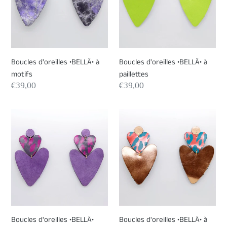
motifs
paillettes
Boucles d'oreilles •BELLÄ• à
Boucles d'oreilles •BELLÄ• à
motifs
paillettes
Prix
€39,00
Prix
€39,00
normal
normal
Boucles
Boucles
d'oreilles
d'oreilles
•BELLÄ•
•BELLÄ•
violettes
à
motifs
Boucles d'oreilles •BELLÄ•
Boucles d'oreilles •BELLÄ• à