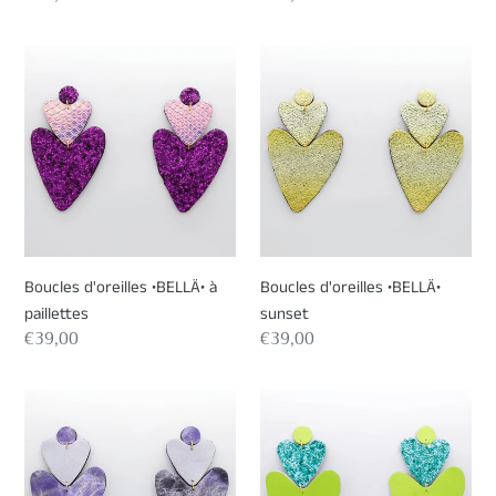
normal
normal
Boucles
Boucles
d'oreilles
d'oreilles
•BELLÄ•
•BELLÄ•
à
sunset
paillettes
Boucles d'oreilles •BELLÄ• à
Boucles d'oreilles •BELLÄ•
paillettes
sunset
Prix
€39,00
Prix
€39,00
normal
normal
Boucles
Boucles
d'oreilles
d'oreilles
•BELLÄ•
•BELLÄ•
à
à