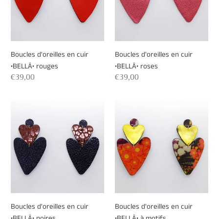
•BELLÄ•
•BELLÄ•
rouges
roses
Boucles d'oreilles en cuir
Boucles d'oreilles en cuir
•BELLÄ• rouges
•BELLÄ• roses
Prix
€39,00
Prix
€39,00
normal
normal
Boucles
Boucles
d'oreilles
d'oreilles
en
en
cuir
cuir
•BELLÄ•
•BELLÄ•
noires
à
motifs
Boucles d'oreilles en cuir
Boucles d'oreilles en cuir
•BELLÄ• noires
•BELLÄ• à motifs