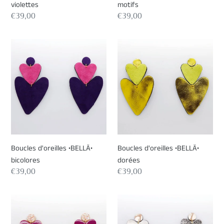
violettes
motifs
Prix
€39,00
Prix
€39,00
normal
normal
Boucles
Boucles
d'oreilles
d'oreilles
•BELLÄ•
•BELLÄ•
bicolores
dorées
Boucles d'oreilles •BELLÄ•
Boucles d'oreilles •BELLÄ•
bicolores
dorées
Prix
€39,00
Prix
€39,00
normal
normal
Boucles
Boucles
d'oreilles
d'oreilles